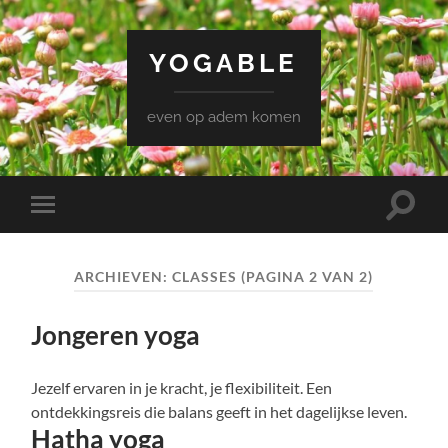
YOGABLE
even op adem komen
Toggle
Toggle
zoekve
mobiel
menu
ARCHIEVEN:
CLASSES
(PAGINA 2 VAN 2)
Jongeren yoga
Jezelf ervaren in je kracht, je flexibiliteit. Een
ontdekkingsreis die balans geeft in het dagelijkse leven.
Hatha yoga